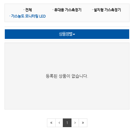
· 전체
· 휴대용 가스측정기
· 설치형 가스측정기
TOA DKK
HACH
DEFELSKO
· 가스농도 모니터링 LED
ISTEK
AND
SUPMEA
상품정렬
NASCO(Whirl-Pak)
HORIBA
ACCURATE
PTE
ATAGO
CAS(카스)
Broadley James
WANDI
등록된 상품이 없습니다.
1