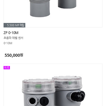
5,500 MP
적립
ZP 0-10M
초음파 레벨 센서
0-10M
550,000
원