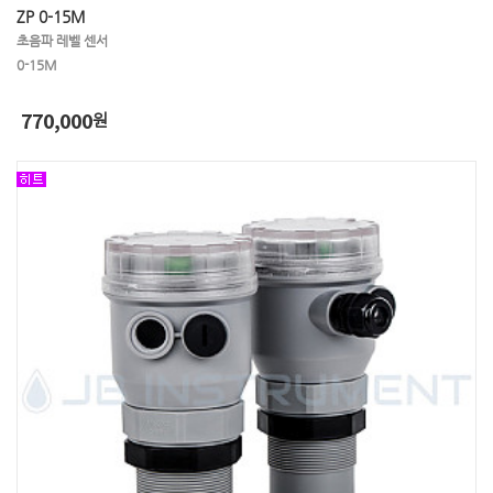
ZP 0-15M
초음파 레벨 센서
0-15M
770,000
원