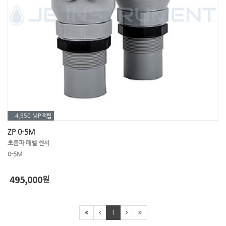
4,950 MP
적립
ZP 0-5M
초음파 레벨 센서
0-5M
495,000
원
1