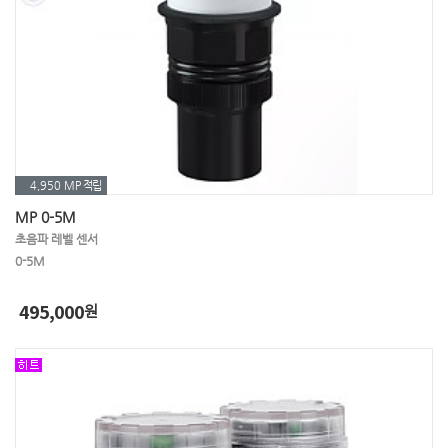
4,950 MP
적립
MP 0-5M
초음파 레벨 센서
0-5M
495,000
원