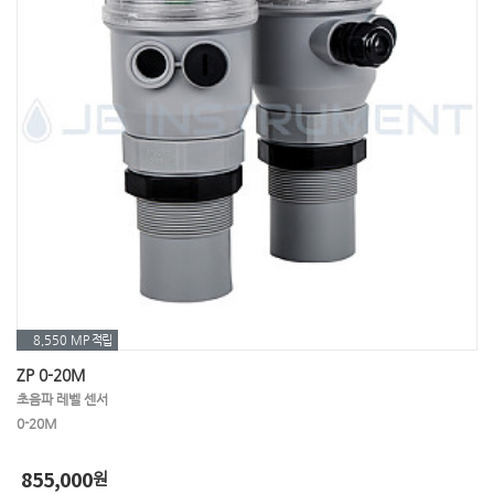
8,550 MP
적립
ZP 0-20M
초음파 레벨 센서
0-20M
855,000
원