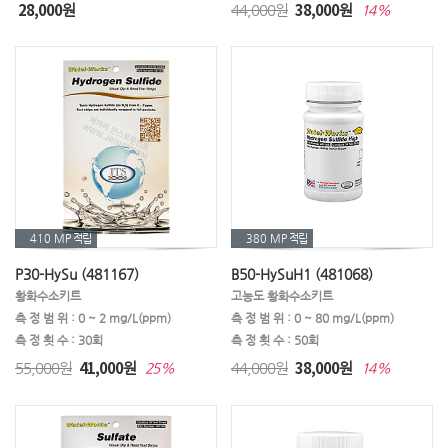
28,000
38,000
원
44,000원
원
14%
410 MP
적립
380 MP
적립
P30-HySu (481167)
B50-HySuH1 (481068)
황화수소키트
고농도 황화수소키트
측 정 범 위 : 0 ~ 2 mg/L(ppm)
측 정 범 위 : 0 ~ 80 mg/L(ppm)
측 정 횟 수 : 30회
측 정 횟 수 : 50회
41,000
38,000
55,000원
원
44,000원
원
25%
14%