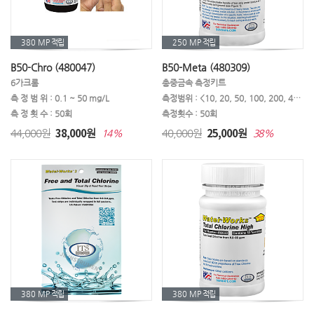
380 MP
적립
250 MP
적립
B50-Chro (480047)
B50-Meta (480309)
6가크롬
총중금속 측정키트
측 정 범 위 : 0.1 ~ 50 mg/L
측정범위 : <10, 20, 50, 100, 200, 400, 1000ppb (µg / L)
측 정 횟 수 : 50회
측정횟수 : 50회
38,000
25,000
44,000원
원
40,000원
원
14%
38%
380 MP
적립
380 MP
적립