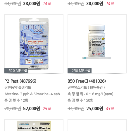
38,000
38,000
44,000원
원
44,000원
원
14%
14%
520 MP
적립
250 MP
적립
P2-Pest (487996)
B50-FreeCl (481026)
잔류농약 측정키트
잔류염소키트 ( EPA승인 )
Atrazine: 3 ppb & Simazine: 4 ppb
측 정 범 위 : 0 ~ 6 mg/L(ppm)
측 정 횟 수 : 2회
측 정 횟 수 : 50회
52,000
25,000
70,000원
원
44,000원
원
26%
43%