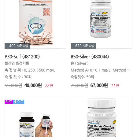
400 MP
적립
670 MP
적립
P30-Sulf (481200)
B50-Silver (480044)
황산염 측정키트
은 ( Silver )
측 정 범 위 : 0, 250, >500 mg/L
Method A: 0 - 0.1 mg/L, Method B: 0.0 - 1.0 mg/L
측 정 횟 수 : 30회
측정횟수: 50회
40,000
67,000
55,000원
원
75,000원
원
27%
11%