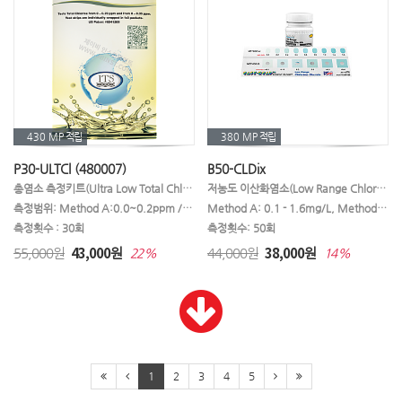
430 MP
적립
380 MP
적립
P30-ULTCl (480007)
B50-CLDix
총염소 측정키트(Ultra Low Total Chlorine Pocket Pack)
저농도 이산화염소(Low Range Chlorine Dioxide)
측정범위: Method A:0.0~0.2ppm / Method B:0.0~0.05ppm
Method A: 0.1 - 1.6mg/L, Method B: 0.1 - 0.4 mg/L
측정횟수 : 30회
측정횟수: 50회
43,000
38,000
55,000원
원
44,000원
원
22%
14%
1
2
3
4
5