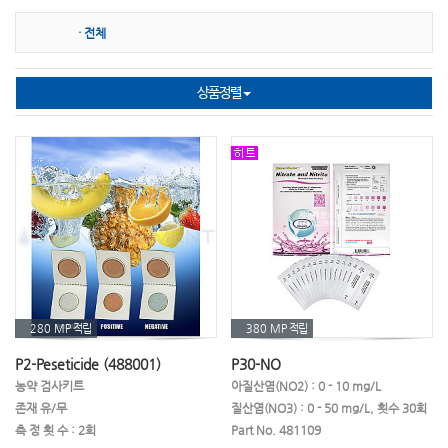
· 전체
TOA DKK
HACH
DEFELSKO
ISTEK
AND
SUPMEA
상품정렬
NASCO(Whirl-Pak)
HORIBA
ACCURATE
PTE
ATAGO
CAS(카스)
Broadley James
WANDI
280 MP
적립
380 MP
적립
P2-Peseticide (488001)
P30-NO
농약 검사키트
아질산염(NO2) : 0 - 10 mg/L
존재 유/무
질산염(NO3) : 0 - 50 mg/L, 횟수 30회
측 정 횟 수 : 2회
Part No. 481109