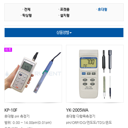
· 전체
· 포켓용
· 휴대형
SS센서
잔류염소측정기
잔류염소시약
· 탁상형
· 설치형
슬러지계면계
분광광도계
비색계
상품정렬
표준용액
탁도계
수소측정기
오존측정기
이온측정기
필터광도계
COD
BOD
TOC
채수기
농도계
굴절계
비중계
소모품
기타 악세사리
KP-10F
YK-2005WA
휴대형 pH 측정기
휴대형 다항목측정기
범위: 0.00 ~ 14.00pH(0.01pH)
pH/ORP/DO/전도도/TDS/온도