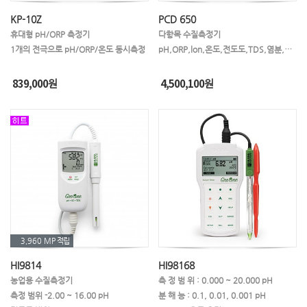
KP-10Z
PCD 650
휴대형 pH/ORP 측정기
다항목 수질측정기
1개의 전극으로 pH/ORP/온도 동시측정
pH,ORP,lon,온도,전도도,TDS,염분,저항율,용존산소 측정
839,000
4,500,100
원
원
3,960 MP
적립
HI9814
HI98168
농업용 수질측정기
측 정 범 위 : 0.000 ~ 20.000 pH
측정 범위 -2.00 ~ 16.00 pH
분 해 능 : 0.1, 0.01, 0.001 pH