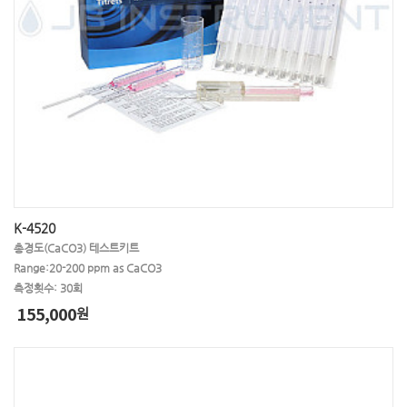
㉦ 실리카
패트리필름
㉪ 카드뮴
㉬ 포도당
핸드플레이트
K-4520
총경도(CaCO3) 테스트키트
Range:20-200 ppm as CaCO3
측정횟수: 30회
155,000
원