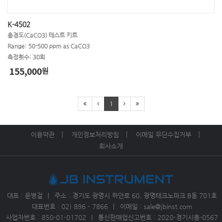
K-4502
총경도(CaCO3) 테스트 키트
Range: 50-500 ppm as CaCO3
측정횟수: 30회
155,000
원
1
이용약관
개인정보처리방침
이메일 무단수집거부
회사소개
대표 : 윤병걸
주소 : 경기도 광명시 하안로 60, 광명테크노파크 B동 701호
대표번호 : 02) 896 - 7866
이메일 : sale@jbinst.com
사업자번호 :
850-01-01702
통신판매업신고번호 : 2020-경기시흥-0567