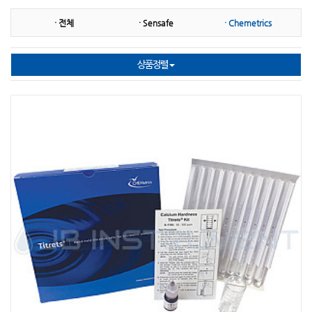
· 전체
· Sensafe
· Chemetrics
㉡ 니켈
㉢ 다항목
㉢ 대장균
㉢ 단백질
㉤ 마그네슘
㉤ 망간
상품정렬
㉤ 몰리브덴산염
㉥ 불소
㉥ 붕소
㉥ 비소
㉥ 비타민
㉥ 브롬
㉥ 박테리아
㉦ 시안화물
㉦ 산화방지제
㉦ 산가측정(기름)
㉦ 세제(계면활성제)
㉦ 수은
㉧ 은
㉧ 오존
㉧ 아민
㉧요오드
㉧ 이산화염소
㉧ 이산화탄소
㉧ 인산염
㉧ 아연
㉧ 아질산염
㉧ 아염소산나트륨
㉧ 아황산염
㉧ 알카리도