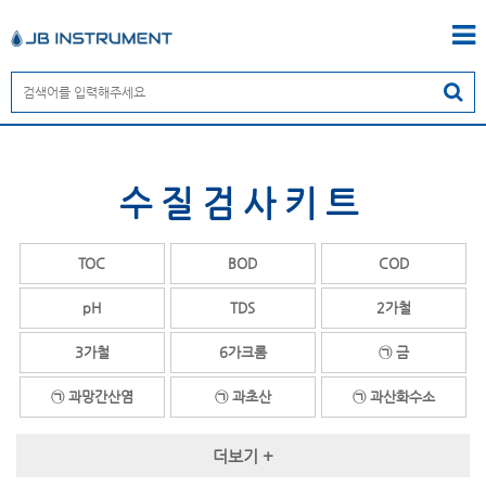
수질검사키트
TOC
BOD
COD
pH
TDS
2가철
3가철
6가크롬
㉠ 금
㉠ 과망간산염
㉠ 과초산
㉠ 과산화수소
㉠ 과산화아세트산
㉠ 과황산염
㉠ 글리콜
더보기 +
㉠ 구리
㉠ 계면활성제
㉡ 납