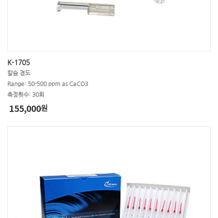
㉧ 아질산성질소
㉧ 알루미늄
㉧ 암모늄
㉧ 암모늄질소
㉧ 암모니아
㉧ 암모니아성질소
㉧ 용존산소(DO)
㉧ 염소
㉧ 염도,염분
㉧ 염화물
㉨ 질산염
㉨ 질산성질소
K-1705
칼슘 경도
㉨ 잔류농약
㉨ 잔류염소
㉩ 철
Range: 50-500 ppm as CaCO3
측정횟수: 30회
㉩ 총경도
㉩ 총질소(전질소)
㉩ 총대장균
155,000
원
㉩ 총크롬
㉩ 총중금속
㉩ 총염소
㉩ 총잔류염소
㉪ 코발트
㉪ 칼슘
㉫ 탄수화물
㉬ 팔라듐
㉬ 포름알데히드
㉬ 페놀
㉭ 하이드라진
㉭ 황산
㉭ 황산염
㉭ 황화물
㉭ 황화수소