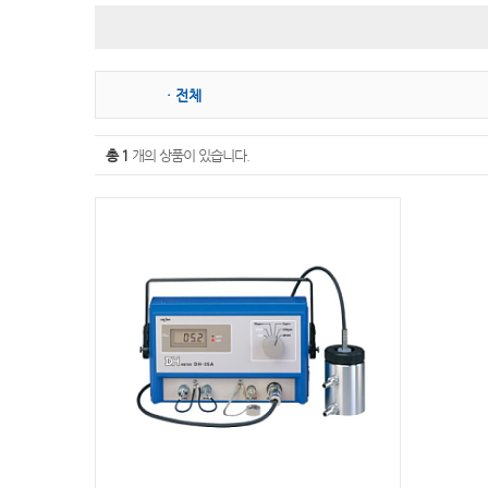
슬러지계면계
분광광도계
이온측정기
필터광도계
· 전체
굴절계
비중계
총 1
개의 상품이 있습니다.