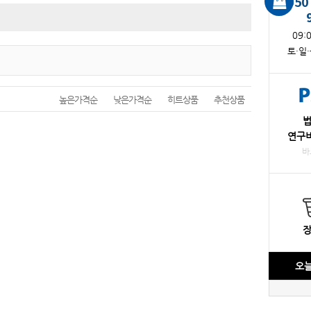
050
수소측정기
오존측정기
채수기
농도계
09:
토·일
높은가격순
낮은가격순
히트상품
추천상품
연구
바
오늘