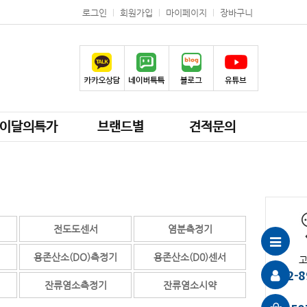
로그인
회원가입
마이페이지
장바구니
이달의특가
브랜드별
견적문의
전도도센서
염분측정기
용존산소(DO)측정기
용존산소(D0)센서
02-8
잔류염소측정기
잔류염소시약