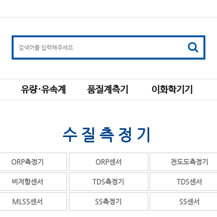
유량·유속계
품질계측기
이화학기기
수질측정기
ORP측정기
ORP센서
전도도측정기
비저항센서
TDS측정기
TDS센서
MLSS센서
SS측정기
SS센서