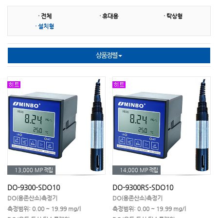
· 전체
· 휴대용
· 탁상형
SS센서
잔류염소측정기
잔류염소시약
· 설치형
슬러지계면계
분광광도계
비색계
상품정렬
표준용액
탁도계
수소측정기
오존측정기
이온측정기
필터광도계
COD
BOD
TOC
채수기
농도계
굴절계
비중계
소모품
기타 악세사리
13,000 MP
적립
14,000 MP
적립
DO-9300-SDO10
DO-9300RS-SDO10
DO(용존산소)측정기
DO(용존산소)측정기
측정범위: 0.00 ~ 19.99 mg/l
측정범위: 0.00 ~ 19.99 mg/l