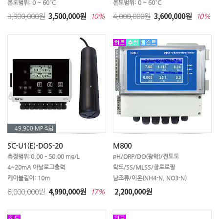
온도범위: 0 ~ 60°C
온도범위: 0 ~ 60°C
3,500,000
3,600,000
3,900,000원
원
4,000,000원
원
10%
10%
49,900 MP
적립
SC-U1(E)-DOS-20
M800
측정범위:0.00 – 50.00 mg/L
pH/ORP/DO(광학)/전도도
4~20mA 아날로그출력
탁도/SS/MLSS/클로로필
케이블길이: 10m
남조류/이온(NH4-N, NO3-N)
4,990,000
2,200,000
6,000,000원
원
원
17%