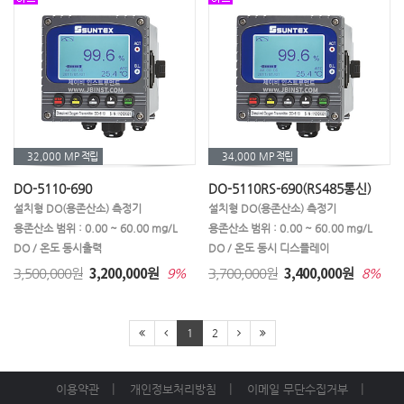
32,000 MP
적립
34,000 MP
적립
DO-5110-690
DO-5110RS-690(RS485통신)
설치형 DO(용존산소) 측정기
설치형 DO(용존산소) 측정기
용존산소 범위 : 0.00 ~ 60.00 mg/L
용존산소 범위 : 0.00 ~ 60.00 mg/L
DO / 온도 동시출력
DO / 온도 동시 디스플레이
3,200,000
3,400,000
3,500,000원
원
3,700,000원
원
9%
8%
1
2
이용약관
개인정보처리방침
이메일 무단수집거부