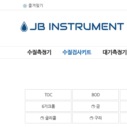
즐겨찾기
수질측정기
수질검사키트
대기측정기
TOC
BOD
6가크롬
㉠ 금
㉠ 글리콜
㉠ 구리