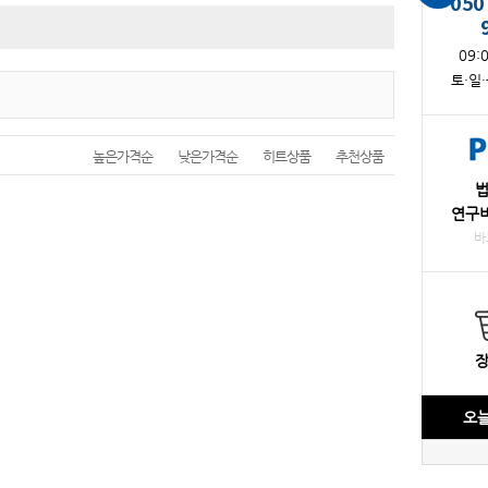
050
㉥ 붕소
㉥ 비소
㉦ 산가측정(기름)
㉦ 세제(계면활성제)
09:
토·일
㉧ 이산화염소
㉧ 이산화탄소
㉧ 알카리도
㉧ 아질산성질소
높은가격순
낮은가격순
히트상품
추천상품
㉧ 용존산소(DO)
㉧ 염소
연구
㉨ 잔류염소
㉩ 철
바
㉩ 총염소
㉩ 총잔류염소
㉬ 페놀
㉭ 하이드라진
패트리필름
㉪ 카드뮴
오늘