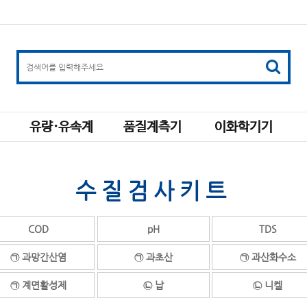
유량·유속계
품질계측기
이화학기기
수질검사키트
COD
pH
TDS
㉠ 과망간산염
㉠ 과초산
㉠ 과산화수소
㉠ 계면활성제
㉡ 납
㉡ 니켈