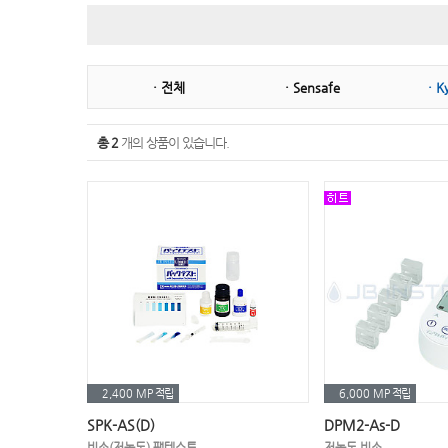
㉢ 단백질
㉤ 마그네슘
㉥ 비타민
㉥ 브롬
· 전체
· Sensafe
· K
㉦ 수은
㉧ 은
㉧ 인산염
㉧ 아연
총 2
개의 상품이 있습니다.
㉧ 알루미늄
㉧ 암모늄
㉧ 염도,염분
㉧ 염화물
㉩ 총경도
㉩ 총질소(전질소)
㉪ 코발트
㉪ 칼슘
㉭ 황산
㉭ 황산염
㉬ 포도당
핸드플레이트
2,400 MP
적립
6,000 MP
적립
SPK-AS(D)
DPM2-As-D
비소(저농도) 팩테스트
저농도 비소