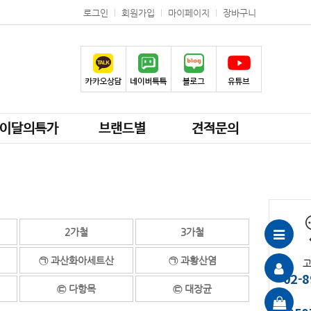
로그인
회원가입
마이페이지
장바구니
이달의특가
브랜드별
견적문의
2가철
3가철
㉠ 과산화아세트산
㉠ 과황산염
02-8
㉢ 다항목
㉢ 대장균