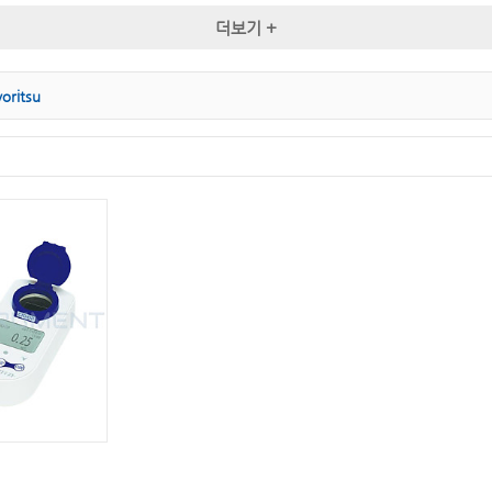
㉤ 망간
㉤ 몰리브덴산염
㉥ 불소
더보기 +
㉥ 박테리아
㉦ 시안화물
㉦ 산화방지제
yoritsu
㉧ 오존
㉧ 아민
㉧요오드
㉧ 아질산염
㉧ 아염소산나트륨
㉧ 아황산염
㉧ 암모늄질소
㉧ 암모니아
㉧ 암모니아성질소
㉨ 질산염
㉨ 질산성질소
㉨ 잔류농약
㉩ 총대장균
㉩ 총크롬
㉩ 총중금속
㉫ 탄수화물
㉬ 팔라듐
㉬ 포름알데히드
㉭ 황화물
㉭ 황화수소
㉦ 실리카