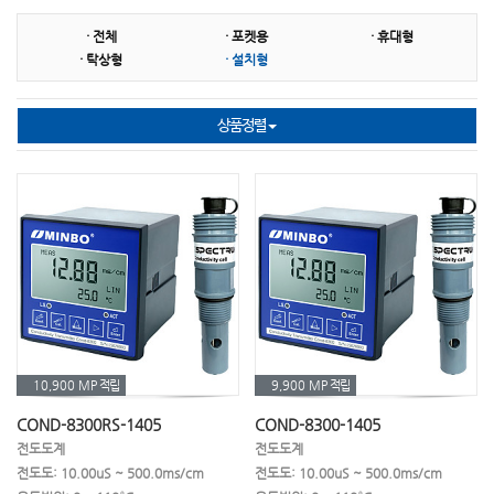
· 전체
· 포켓용
· 휴대형
SS센서
잔류염소측정기
잔류염소시약
· 탁상형
· 설치형
슬러지계면계
분광광도계
비색계
상품정렬
표준용액
탁도계
수소측정기
오존측정기
이온측정기
필터광도계
COD
BOD
TOC
채수기
농도계
굴절계
비중계
소모품
기타 악세사리
10,900 MP
적립
9,900 MP
적립
COND-8300RS-1405
COND-8300-1405
전도도계
전도도계
전도도: 10.00uS ~ 500.0ms/cm
전도도: 10.00uS ~ 500.0ms/cm