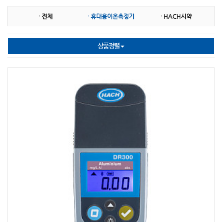
· 전체
· 휴대용이온측정기
· HACH시약
TOA DKK
HACH
DEFELSKO
ISTEK
AND
SUPMEA
상품정렬
NASCO(Whirl-Pak)
HORIBA
ACCURATE
PTE
ATAGO
CAS(카스)
Broadley James
WANDI