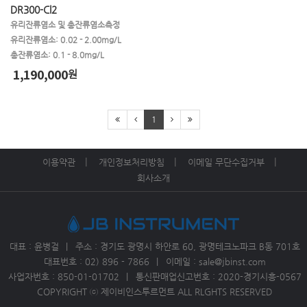
DR300-Cl2
유리잔류염소 및 총잔류염소측정
유리잔류염소: 0.02 - 2.00mg/L
총잔류염소: 0.1 - 8.0mg/L
1,190,000
원
1
이용약관
개인정보처리방침
이메일 무단수집거부
회사소개
대표 : 윤병걸
주소 : 경기도 광명시 하안로 60, 광명테크노파크 B동 701호
대표번호 : 02) 896 - 7866
이메일 : sale@jbinst.com
사업자번호 :
850-01-01702
통신판매업신고번호 : 2020-경기시흥-0567
COPYRIGHT ⓒ 제이비인스투르먼트 ALL RLGHTS RESERVED