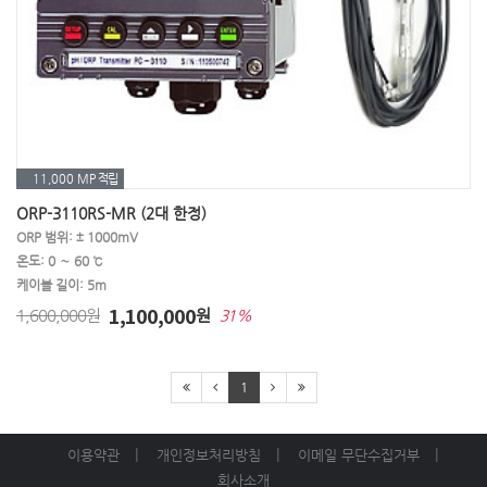
11,000 MP
적립
ORP-3110RS-MR (2대 한정)
ORP 범위: ± 1000mV
온도: 0 ∼ 60 ℃
케이블 길이: 5m
1,100,000
1,600,000원
원
31%
1
이용약관
개인정보처리방침
이메일 무단수집거부
회사소개