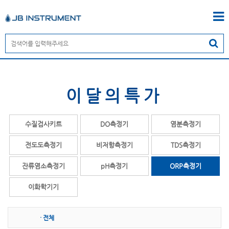
이달의특가
수질검사키트
DO측정기
염분측정기
전도도측정기
비저항측정기
TDS측정기
잔류염소측정기
pH측정기
ORP측정기
이화학기기
· 전체