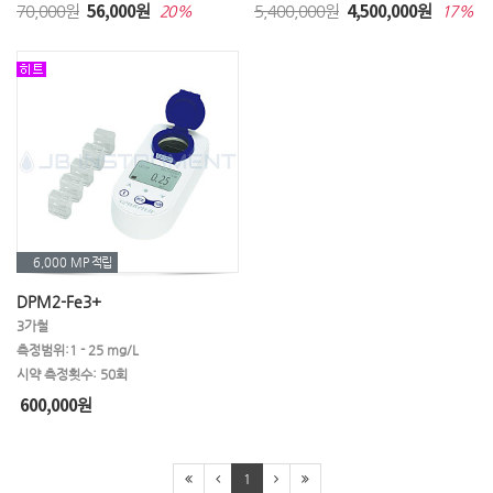
㉧ 아질산성질소
㉧ 알루미늄
㉧ 암모늄
56,000
4,500,000
70,000원
원
5,400,000원
원
20%
17%
㉧ 암모늄질소
㉧ 암모니아
㉧ 암모니아성질소
㉧ 용존산소(DO)
㉧ 염소
㉧ 염도,염분
㉧ 염화물
㉨ 질산염
㉨ 질산성질소
㉨ 잔류농약
㉨ 잔류염소
㉩ 철
㉩ 총경도
㉩ 총질소(전질소)
㉩ 총대장균
6,000 MP
적립
㉩ 총크롬
㉩ 총중금속
㉩ 총염소
DPM2-Fe3+
㉩ 총잔류염소
㉪ 코발트
㉪ 칼슘
3가철
측정범위:1 - 25 mg/L
㉫ 탄수화물
㉬ 팔라듐
㉬ 포름알데히드
시약 측정횟수: 50회
600,000
원
㉬ 페놀
㉭ 하이드라진
㉭ 황산
㉭ 황산염
㉭ 황화물
㉭ 황화수소
1