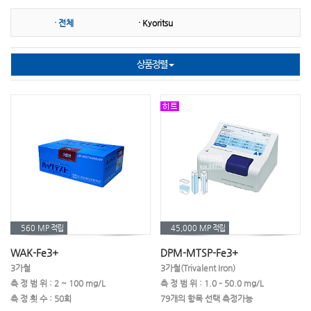
· 전체
· Kyoritsu
㉡ 니켈
㉢ 다항목
㉢ 대장균
㉢ 단백질
㉤ 마그네슘
㉤ 망간
상품정렬
㉤ 몰리브덴산염
㉥ 불소
㉥ 붕소
㉥ 비소
㉥ 비타민
㉥ 브롬
㉥ 박테리아
㉦ 시안화물
㉦ 산화방지제
㉦ 산가측정(기름)
㉦ 세제(계면활성제)
㉦ 수은
㉧ 은
㉧ 오존
㉧ 아민
㉧요오드
㉧ 이산화염소
㉧ 이산화탄소
560 MP
적립
45,000 MP
적립
WAK-Fe3+
DPM-MTSP-Fe3+
㉧ 인산염
㉧ 아연
㉧ 아질산염
3가철
3가철(Trivalent Iron)
측 정 범 위 : 2 ~ 100 mg/L
측 정 범 위 : 1.0 – 50.0 mg/L
㉧ 아염소산나트륨
㉧ 아황산염
㉧ 알카리도
측 정 횟 수 : 50회
79개의 항목 선택 측정가능