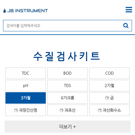
수질검사키트
TOC
BOD
COD
pH
TDS
2가철
3가철
6가크롬
㉠ 금
㉠ 과망간산염
㉠ 과초산
㉠ 과산화수소
㉠ 과산화아세트산
㉠ 과황산염
㉠ 글리콜
더보기 +
㉠ 구리
㉠ 계면활성제
㉡ 납