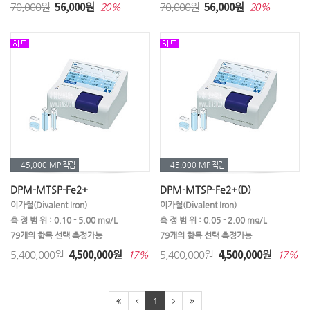
㉧ 아질산성질소
㉧ 알루미늄
㉧ 암모늄
56,000
56,000
70,000원
원
70,000원
원
20%
20%
㉧ 암모늄질소
㉧ 암모니아
㉧ 암모니아성질소
㉧ 용존산소(DO)
㉧ 염소
㉧ 염도,염분
㉧ 염화물
㉨ 질산염
㉨ 질산성질소
㉨ 잔류농약
㉨ 잔류염소
㉩ 철
㉩ 총경도
㉩ 총질소(전질소)
㉩ 총대장균
45,000 MP
적립
45,000 MP
적립
㉩ 총크롬
㉩ 총중금속
㉩ 총염소
DPM-MTSP-Fe2+
DPM-MTSP-Fe2+(D)
㉩ 총잔류염소
㉪ 코발트
㉪ 칼슘
이가철(Divalent Iron)
이가철(Divalent Iron)
측 정 범 위 : 0.10 - 5.00 mg/L
측 정 범 위 : 0.05 - 2.00 mg/L
㉫ 탄수화물
㉬ 팔라듐
㉬ 포름알데히드
79개의 항목 선택 측정가능
79개의 항목 선택 측정가능
4,500,000
4,500,000
5,400,000원
원
5,400,000원
원
17%
17%
㉬ 페놀
㉭ 하이드라진
㉭ 황산
㉭ 황산염
㉭ 황화물
㉭ 황화수소
1