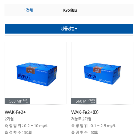
· 전체
· Kyoritsu
㉡ 니켈
㉢ 다항목
㉢ 대장균
㉢ 단백질
㉤ 마그네슘
㉤ 망간
상품정렬
㉤ 몰리브덴산염
㉥ 불소
㉥ 붕소
㉥ 비소
㉥ 비타민
㉥ 브롬
㉥ 박테리아
㉦ 시안화물
㉦ 산화방지제
㉦ 산가측정(기름)
㉦ 세제(계면활성제)
㉦ 수은
㉧ 은
㉧ 오존
㉧ 아민
㉧요오드
㉧ 이산화염소
㉧ 이산화탄소
560 MP
적립
560 MP
적립
WAK-Fe2+
WAK-Fe2+(D)
㉧ 인산염
㉧ 아연
㉧ 아질산염
2가철
저농도 2가철
측 정 범 위 : 0.2 ~ 10 mg/L
측 정 범 위 : 0.1 ~ 2.5 mg/L
㉧ 아염소산나트륨
㉧ 아황산염
㉧ 알카리도
측 정 횟 수 : 50회
측 정 횟 수 : 50회