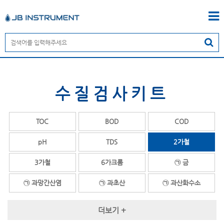
수질검사키트
TOC
BOD
COD
pH
TDS
2가철
3가철
6가크롬
㉠ 금
㉠ 과망간산염
㉠ 과초산
㉠ 과산화수소
㉠ 과산화아세트산
㉠ 과황산염
㉠ 글리콜
더보기 +
㉠ 구리
㉠ 계면활성제
㉡ 납